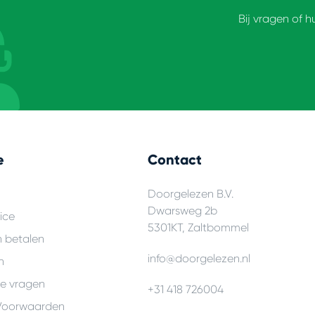
Bij vragen of h
e
Contact
Doorgelezen B.V.
Dwarsweg 2b
ice
5301KT, Zaltbommel
n betalen
info@doorgelezen.nl
n
de vragen
+31 418 726004
Voorwaarden