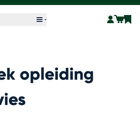
k opleiding
vies