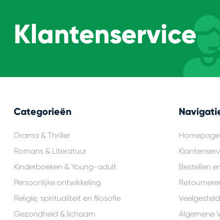
Klantenservice
Categorieën
Navigati
Drama & Thriller
Homepage
Romans & Literatuur
Klantenserv
Kinderboeken & Young-adult
Bestellen e
Persoonlijke ontwikkeling
Retournere
Religie, spiritualiteit en filosofie
Veelgestel
Gezondheid & lichaam
Algemene 