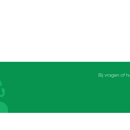
Bij vragen of h