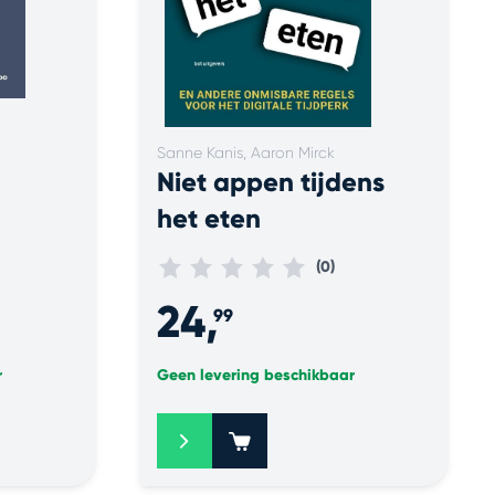
Sanne Kanis, Aaron Mirck
Niet appen tijdens
het eten
(0)
24,
99
r
Geen levering beschikbaar
+