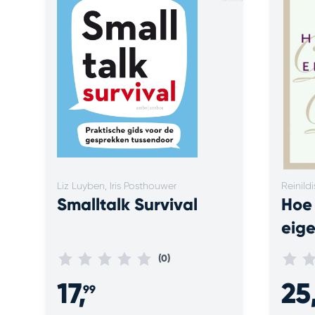
Liz Luyben, Iris Posthouwer
Reinild
Smalltalk Survival
Hoe 
eige
(0)
17,
25
99