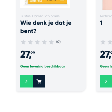
Justus Kramer Schippers
Richar
Wie denk je dat je
1
bent?
(0)
27,
27,
99
Geen levering beschikbaar
Geen l
+