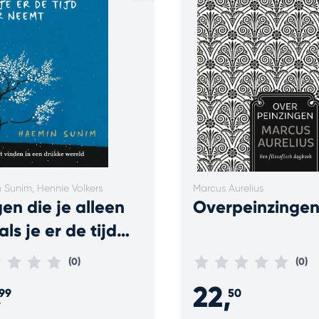
Sunim, Hennie Volkers
Marcus Aurelius
en die je alleen
Overpeinzinge
 als je er de tijd
r neemt
(0)
(0)
,
22,
99
50