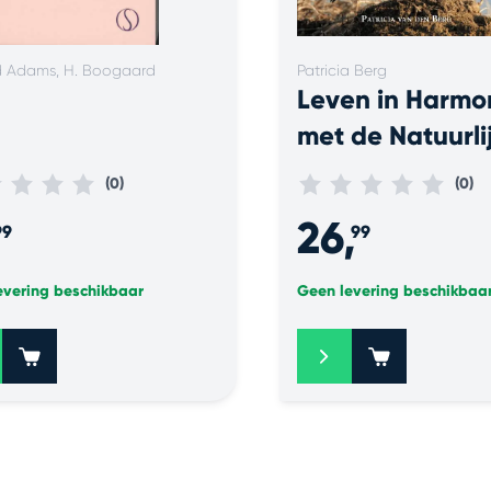
d Adams, H. Boogaard
Patricia Berg
Leven in Harmo
met de Natuurli
Levenswetten
(0)
(0)
26,
99
99
evering beschikbaar
Geen levering beschikbaa
+
+