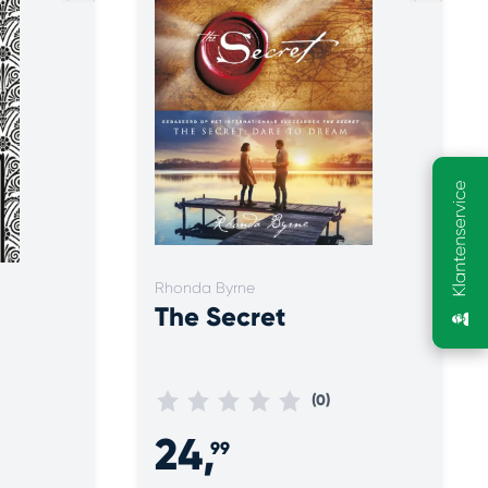
Rhonda Byrne
n
The Secret
(0)
24,
99