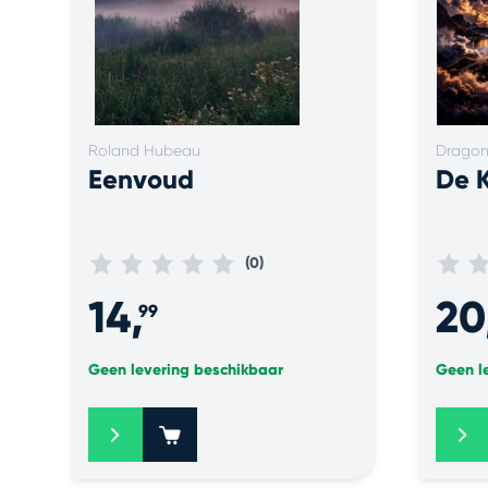
Roland Hubeau
Dragon
Eenvoud
De 
(0)
14,
20
99
Geen levering beschikbaar
Geen l
+