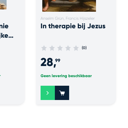
Anselm Grün, Francis Hijszeler
nie
In therapie bij Jezus
jke
(0)
28,
99
r
Geen levering beschikbaar
+