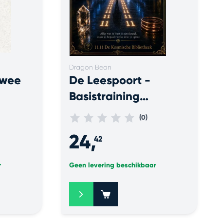
Dragon Bean
twee
De Leespoort -
Basistraining
Kosmisch Lezen
(0)
24,
42
r
Geen levering beschikbaar
+