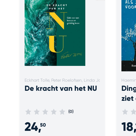
Eckhart Tolle, Peter Roelofsen, Linda Jansen
Haemin 
De kracht van het NU
Ding
ziet
voo
(0)
24,
18
50