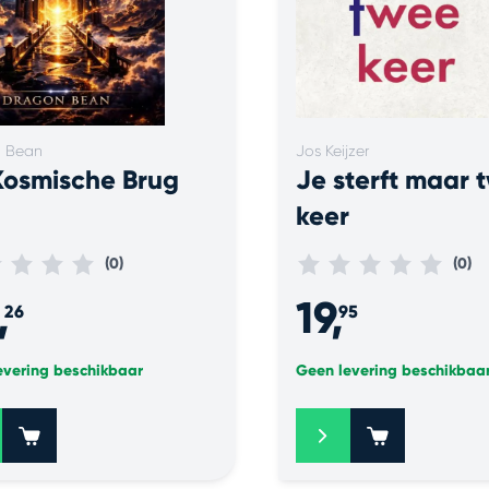
 Bean
Jos Keijzer
Kosmische Brug
Je sterft maar 
keer
(0)
(0)
,
19,
26
95
evering beschikbaar
Geen levering beschikbaa
+
+