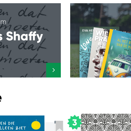
tem
 Shaffy
e
3