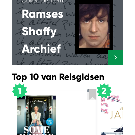
Collectors item
Ramses
Shaffy
Archief
Top 10 van Reisgidsen
1
2