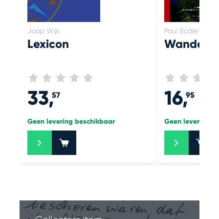
Jaap Wijk
Paul Bodengrave
Lexicon
Wandelen
33,
16,
57
95
Geen levering beschikbaar
Geen levering b
+
+