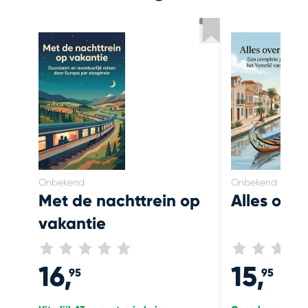
Onbekend
Onbekend
Met de nachttrein op
Alles over
vakantie
16,
15,
95
95