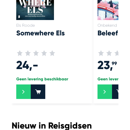
Els Roode
Onbekend
Somewhere Els
Beleef Ja
24,-
23,
99
Geen levering beschikbaar
Geen levering b
+
+
Nieuw in Reisgidsen