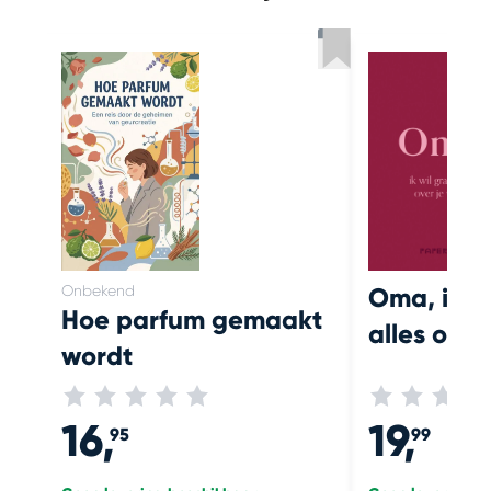
Onbekend
Oma, ik w
Hoe parfum gemaakt
alles over
wordt
16,
19,
95
99