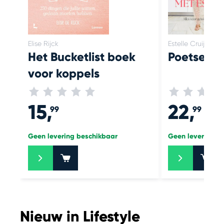
Elise Rijck
Estelle Cruijff
Het Bucketlist boek
Poetsen m
voor koppels
15,
22,
99
99
Geen levering beschikbaar
Geen levering b
+
+
Nieuw in Lifestyle