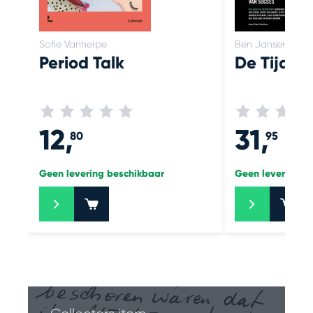
Sofie Vanherpe
Ben Jansen, Mich
Period Talk
De Tijd v
12,
31,
80
95
Geen levering beschikbaar
Geen levering b
+
+