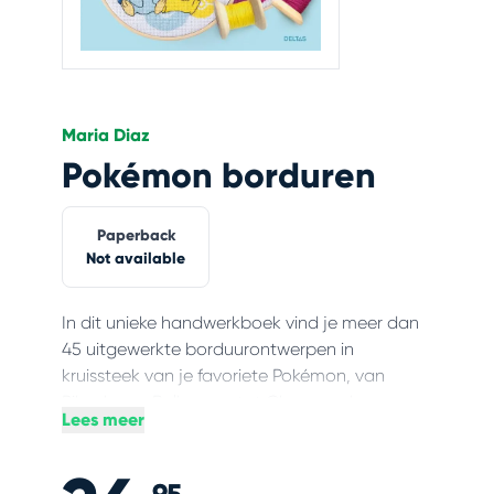
Maria Diaz
Pokémon borduren
Paperback
Not available
In dit unieke handwerkboek vind je meer dan
45 uitgewerkte borduurontwerpen in
kruissteek van je favoriete Pokémon, van
Pikachu en Bulbasaur tot Charmander en
Lees meer
Meowth. De projecten zijn onderverdeeld in 3
moeilijkheidsniveaus, zodat je eerst de basis
van het borduren goed onder de knie kan