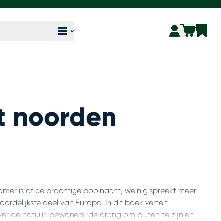
t noorden
omer is of de prachtige poolnacht, weinig spreekt meer
ordelijkste deel van Europa. In dit boek vertelt
over de natuur, bewoners, de drang om buiten te zijn en