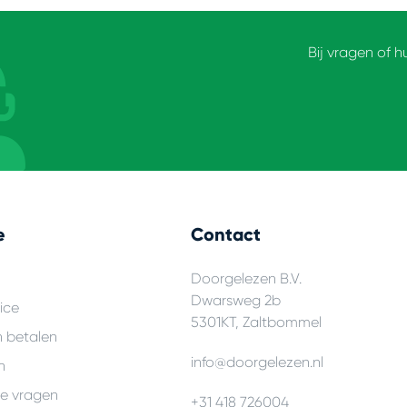
Bij vragen of h
e
Contact
Doorgelezen B.V.
Dwarsweg 2b
ice
5301KT, Zaltbommel
n betalen
info@doorgelezen.nl
n
de vragen
+31 418 726004