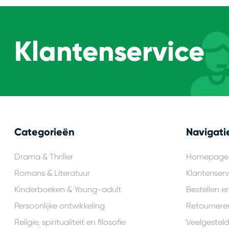
Klantenservice
Categorieën
Navigati
Drama & Thriller
Homepage
Romans & Literatuur
Klantenserv
Kinderboeken & Young-adult
Bestellen e
Persoonlijke ontwikkeling
Retournere
Religie, spiritualiteit en filosofie
Veelgestel