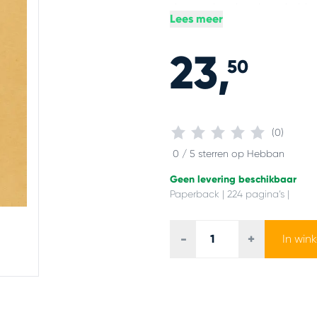
de ongekende schoonheid van
Lees meer
Denemarken, Zweden en Noo
de poolnacht: alles komt aa
23,
50
(0)
0 / 5 sterren op Hebban
Geen levering beschikbaar
Paperback | 224 pagina’s |
-
+