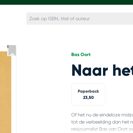
Bas Oort
Naar he
Paperback
23,50
Of het nu de eindeloze midz
tot de verbeelding dan het no
reisjournalist Bas van Oort 