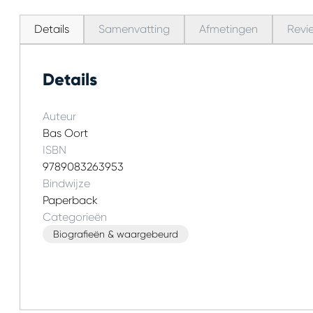
Details
Samenvatting
Afmetingen
Revi
Details
Auteur
Bas Oort
ISBN
9789083263953
Bindwijze
Paperback
Categorieën
Biografieën & waargebeurd