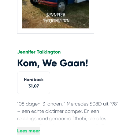
Jennifer Talkington
Kom, We Gaan!
Hardback
31,07
108 dagen. 3 landen. 1 Mercedes 508D uit 1981
– een echte oldtimer camper. En een
reddingshond genaamd Dhobi, die alles
overnam. Toen Jenny en haar man Phill met
Lees meer
hun 1981 ‘Bimble-Bus’ vertrokken, joegen ze