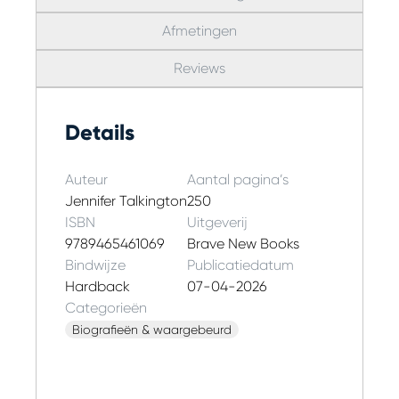
Afmetingen
Reviews
Details
Auteur
Aantal pagina’s
Jennifer Talkington
250
ISBN
Uitgeverij
9789465461069
Brave New Books
Bindwijze
Publicatiedatum
Hardback
07-04-2026
Categorieën
Biografieën & waargebeurd