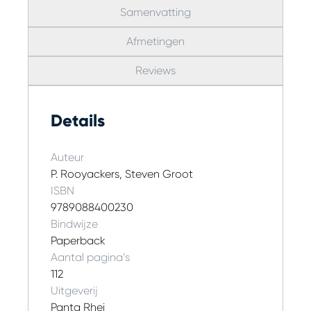
Samenvatting
zijn natuurlijk taalspelen opgenomen die
gericht zijn op mondeling en schriftelijk
Afmetingen
ontwikkelen van het taalgevoel en de
woordenschat. Dit allemaal door middel van
Reviews
creatieve oefeningen.Er zijn
kennismakingsspelen, dichtspelen,
illustratiespelen, verhaalspelen, gevoelspelen,
Details
muzikale taalspelen, schrijfspelen,
gedachtenspelen en woordspelen.
Auteur
P. Rooyackers, Steven Groot
ISBN
9789088400230
Bindwijze
Paperback
Aantal pagina’s
112
Uitgeverij
Panta Rhei