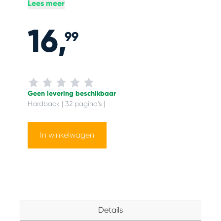
Lees meer
Renoir en Manet. Als zijn oude vriend Jacques
hem in het park ontdekt, zwerven zij samen
16,
door de modern wordende stad. Dematons
99
volgt hun wandelroute, aan de hand van
hoogtepunten van het Franse impressionisme.
Zoek: de luchtballon, de gele ballon, de
zwarte kat, en Georges.
Geen levering beschikbaar
Hardback | 32 pagina’s |
Details