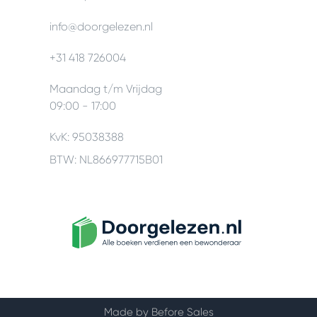
info@doorgelezen.nl
+31 418 726004
Maandag t/m Vrijdag
09:00 - 17:00
KvK: 95038388
BTW: NL866977715B01
Made by Before Sales