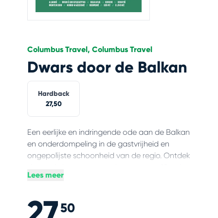
Columbus Travel, Columbus Travel
Dwars door de Balkan
Hardback
27,50
Een eerlijke en indringende ode aan de Balkan
en onderdompeling in de gastvrijheid en
ongepolijste schoonheid van de regio. Ontdek
de prachtige natuur op de grens van Albanië,
Lees meer
Kosovo en Montenegro, laat je verrassen door
Bosnië en Herzegovina en Servië, bezoek het
27,
platteland van Bulgarije en Kroatië, vaar door
50
de Donau-delta in Roemenië en dwaal door