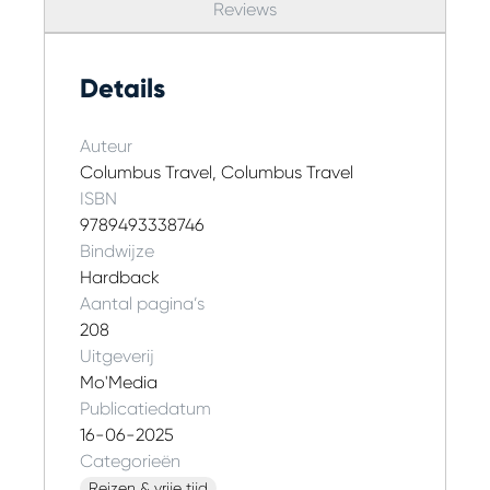
Reviews
Details
Auteur
Columbus Travel, Columbus Travel
ISBN
9789493338746
Bindwijze
Hardback
Aantal pagina’s
208
Uitgeverij
Mo'Media
Publicatiedatum
16-06-2025
Categorieën
Reizen & vrije tijd