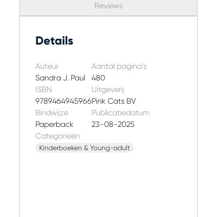
dit unieke omkeerboek ontvouwen zich twee
Reviews
versies van het verhaal, verteld vanuit het
perspectief van zowel Syl als Viola.De lezer
beslist welke versie hij eerst leest en welke hij
Details
gelooft. Of niet.
Auteur
Aantal pagina’s
Sandra J. Paul
480
ISBN
Uitgeverij
9789464945966
Pink Cats BV
Bindwijze
Publicatiedatum
Paperback
23-08-2025
Categorieën
Kinderboeken & Young-adult