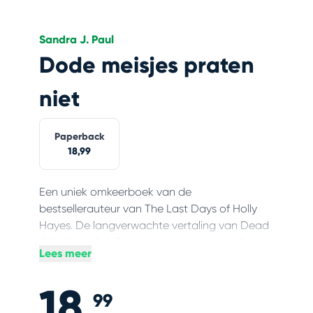
Sandra J. Paul
Dode meisjes praten
niet
Paperback
18,99
Een uniek omkeerboek van de
bestsellerauteur van The Last Days of Holly
Hayes. De langverwachte vertaling van Dead
Girls Don't Talk.Twee beste vriendinnen. Eén
Lees meer
dood meisje. Twee kanten aan het verhaal.Dit
is het verhaal van Viola, en wat er gebeurde
18,
voordat ze Syl ombracht. Ze mag dan wel de
99
dader zijn, maar ze heeft iets belangrijks te