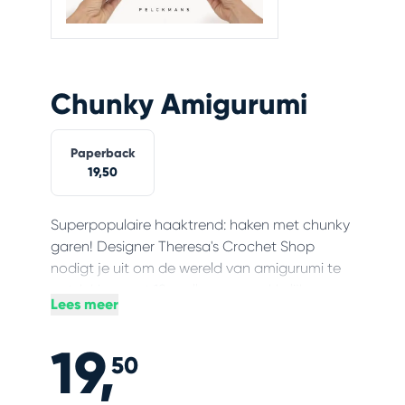
Chunky Amigurumi
Paperback
19,50
Superpopulaire haaktrend: haken met chunky
garen! Designer Theresa's Crochet Shop
nodigt je uit om de wereld van amigurumi te
ontdekken met 18 snelle en gemakkelijke
Lees meer
dierenpatronen die je met chunky garen
haakt. Perfect voor beginnende hakers of
19,
gevorderden die met een nieuw type garen
50
willen experimenteren. 18 schattige ontwerpen:
Haak je eigen hond, bij, panda, dolfijn, eland,