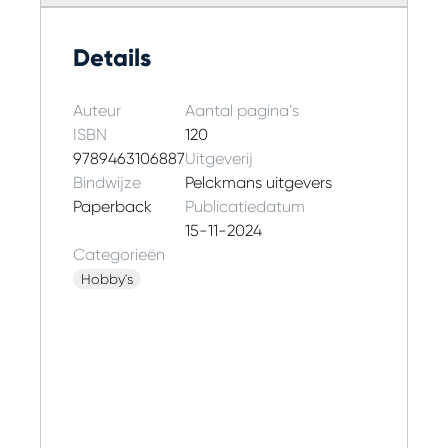
Details
Auteur
Aantal pagina’s
ISBN
120
9789463106887
Uitgeverij
Bindwijze
Pelckmans uitgevers
Paperback
Publicatiedatum
15-11-2024
Categorieën
Hobby's