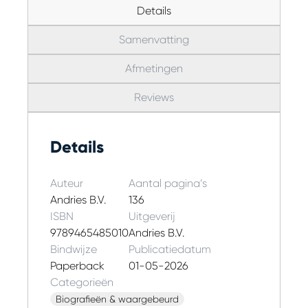
Details
Samenvatting
Afmetingen
Reviews
Details
Auteur
Aantal pagina’s
Andries B.V.
136
ISBN
Uitgeverij
9789465485010
Andries B.V.
Bindwijze
Publicatiedatum
Paperback
01-05-2026
Categorieën
Biografieën & waargebeurd